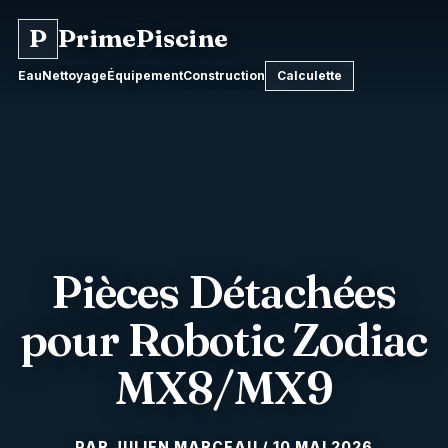
Aller
P
PrimePiscine
au
contenu
Eau
Nettoyage
Équipement
Construction
Calculette
Pièces Détachées
pour Robotic Zodiac
MX8/MX9
10 MAI 2026