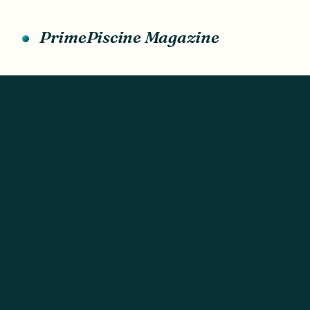
Aller
au
PrimePiscine Magazine
contenu