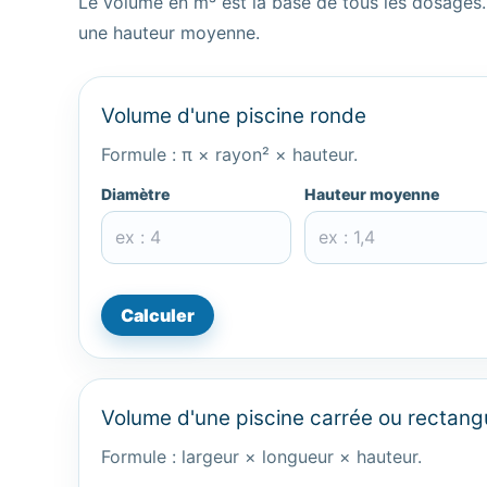
Le volume en m³ est la base de tous les dosages. E
une hauteur moyenne.
Volume d'une piscine ronde
Formule : π × rayon² × hauteur.
Diamètre
Hauteur moyenne
Calculer
Volume d'une piscine carrée ou rectangu
Formule : largeur × longueur × hauteur.