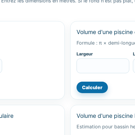
ntrez les dimensions en mètres. Si le fond n'est pas plat, u
Volume d'une piscine 
Formule : π × demi-longu
Largeur
Calculer
laire
Volume d'une piscine
Estimation pour bassin he