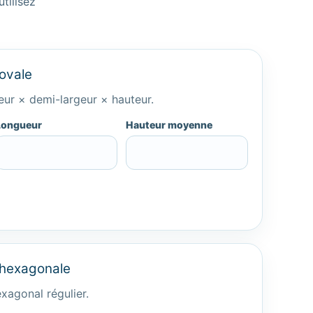
tilisez
ovale
eur × demi-largeur × hauteur.
Longueur
Hauteur moyenne
 hexagonale
xagonal régulier.