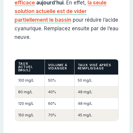
efficace
aujourd’hui
. En effet,
la seule
solution actuelle est de vider
partiellement le bassin
pour réduire l’acide
cyanurique. Remplacez ensuite par de l’eau
neuve.
TAUX
VOLUME À
TAUX VISÉ APRÈS
ACTUEL
VIDANGER
REMPLISSAGE
(MG/L)
100 mg/L
50%
50 mg/L
80 mg/L
40%
48 mg/L
120 mg/L
60%
48 mg/L
150 mg/L
70%
45 mg/L