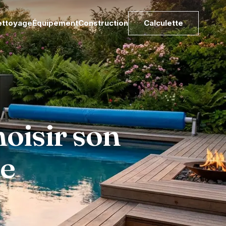
ettoyage
Équipement
Construction
Calculette
hoisir son
fe