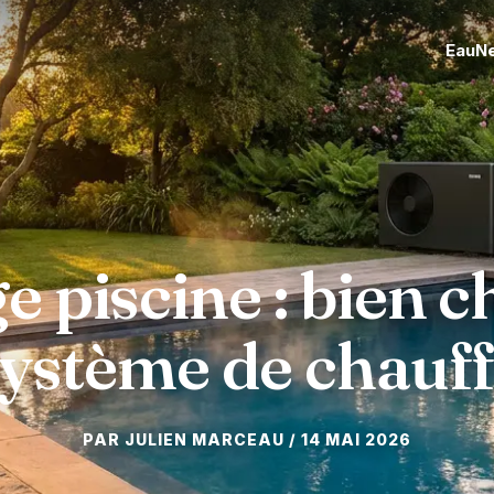
Eau
N
 piscine : bien c
ystème de chauf
14 MAI 2026