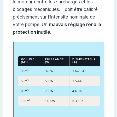
le moteur contre les surcharges et les
blocages mécaniques. Il doit être calibré
précisément sur l’intensité nominale de
votre pompe. Un
mauvais réglage rend la
protection inutile
.
VOLUME
PUISSANCE
DISJONCTEUR
(M³)
(W)
(A)
30m³
370W
1.6-2.5A
50m³
550W
2.5-4A
80m³
750W
4-6.3A
100m³
1100W
6.3-10A