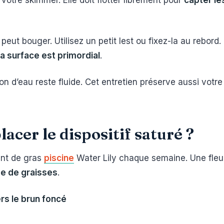
 votre skimmer. Elle doit flotter librement pour
capter le
peut bouger. Utilisez un petit lest ou fixez-la au rebord. 
a surface est primordial
.
ion d’eau reste fluide. Cet entretien préserve aussi votr
acer le dispositif saturé ?
ant de gras
piscine
Water Lily chaque semaine. Une fleu
ée de graisses
.
s le brun foncé