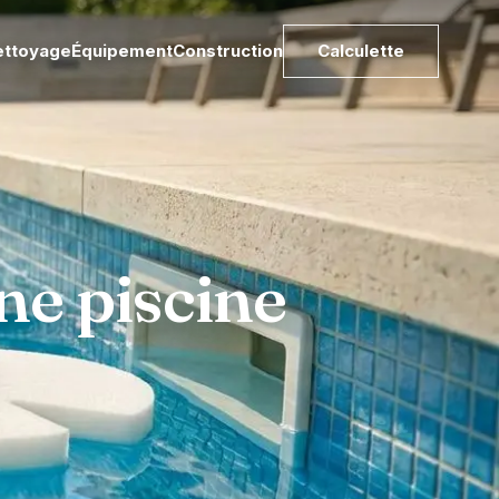
ettoyage
Équipement
Construction
Calculette
une piscine