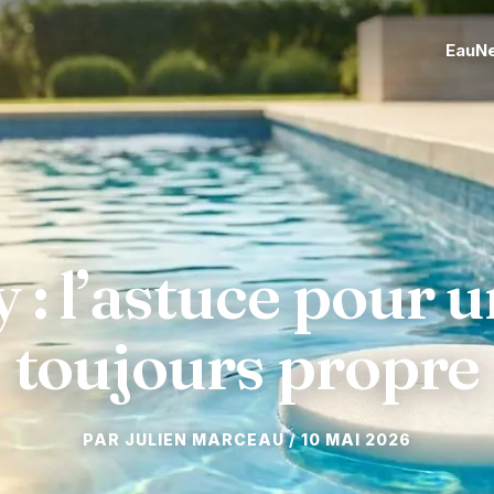
Eau
N
 : l’astuce pour 
toujours propre
10 MAI 2026