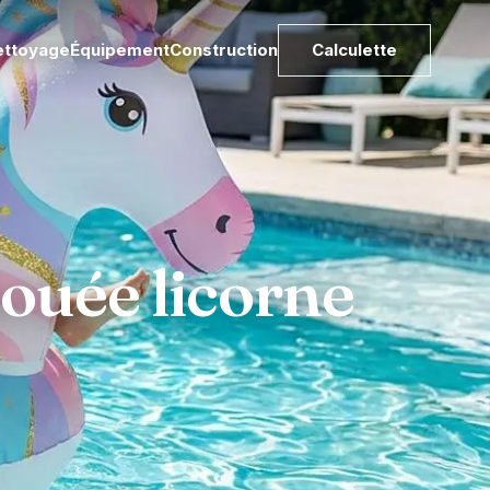
ettoyage
Équipement
Construction
Calculette
bouée licorne