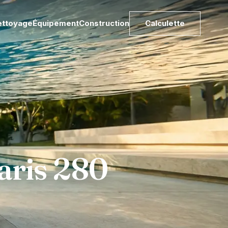
ettoyage
Équipement
Construction
Calculette
aris 280