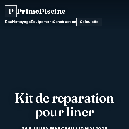
Aller
P
PrimePiscine
au
contenu
Eau
Nettoyage
Équipement
Construction
Calculette
Kit de reparation
pour liner
10 MAI 2026