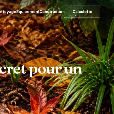
ettoyage
Équipement
Construction
Calculette
ecret pour un