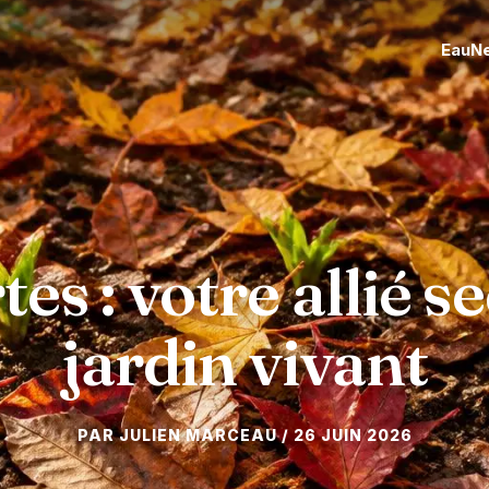
Eau
N
tes : votre allié s
jardin vivant
26 JUIN 2026