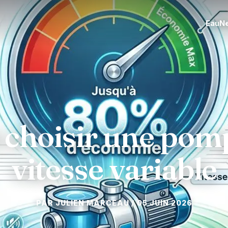
Eau
N
 choisir une pomp
vitesse variable
05 JUIN 2026