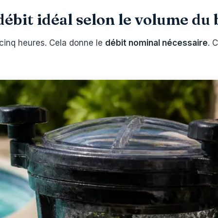
ébit idéal selon le volume du 
 cinq heures. Cela donne le
débit nominal nécessaire
. 