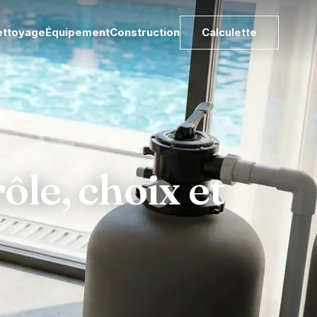
ettoyage
Équipement
Construction
Calculette
ôle, choix et