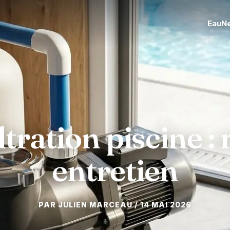
Eau
N
tration piscine : r
entretien
14 MAI 2026