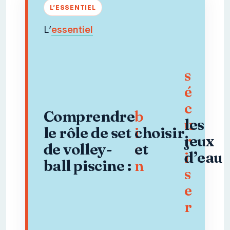
L’
essentiel
s
é
c
b
Comprendre
u
les
i
le rôle de set
choisir
r
jeux
e
de volley-
et
i
d’eau
n
ball piscine :
s
e
r