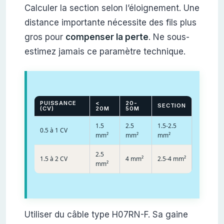
Calculer la section selon l’éloignement. Une
distance importante nécessite des fils plus
gros pour
compenser la perte
. Ne sous-
estimez jamais ce paramètre technique.
PUISSANCE
<
20-
SECTION
(CV)
20M
50M
1.5
2.5
1.5-2.5
0.5 à 1 CV
mm²
mm²
mm²
2.5
1.5 à 2 CV
4 mm²
2.5-4 mm²
mm²
Utiliser du câble type H07RN-F. Sa gaine