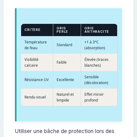
GRIS
GRIS
CRITÈRE
PERLE
ANTHRACITE
Température
+1 à 3°C
Standard
de l’eau
(absorption)
Visibilité
Élevée (traces
Faible
calcaire
blanches)
Sensible
Résistance UV
Excellente
(décoloration)
Naturel et
Effet miroir
Rendu visuel
limpide
profond
Utiliser une bâche de protection lors des