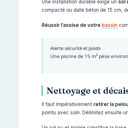
Une installation durable exige un
sol 
compacté ou dalle béton de 15 cm, dé
Réussir l’assise de votre
bassin
comm
Alerte sécurité et poids
Une piscine de 15 m³ pèse enviro
Nettoyage et décai
Il faut impérativement
retirer la pelo
pointu avec soin. Délimitez ensuite un
Un sol nu et propre constitue la base