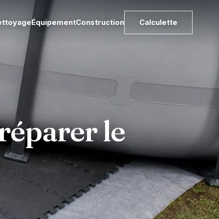
ettoyage
Équipement
Construction
Calculette
préparer le