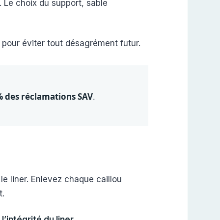
. Le choix du support, sable
pour éviter tout désagrément futur.
% des réclamations SAV
.
e liner. Enlevez chaque caillou
t.
 l’intégrité du liner
.