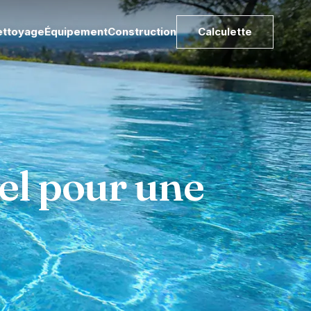
ettoyage
Équipement
Construction
Calculette
iel pour une