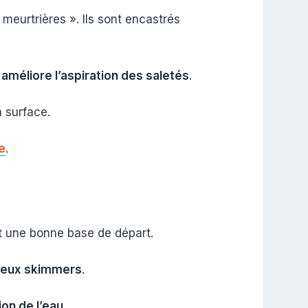
meurtrières ». Ils sont encastrés
i
améliore l’aspiration des saletés
.
a surface.
e
.
st une bonne base de départ.
eux skimmers
.
ion de l’eau
.