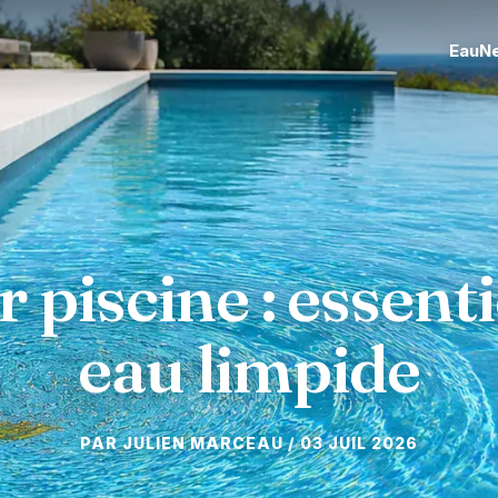
Eau
N
piscine : essent
eau limpide
03 JUIL 2026