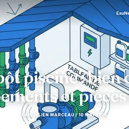
Eau
N
ôt piscine : bien c
ements et pièces 
10 MAI 2026