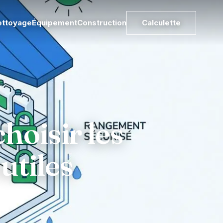
ettoyage
Équipement
Construction
Calculette
hoisir les
utiles