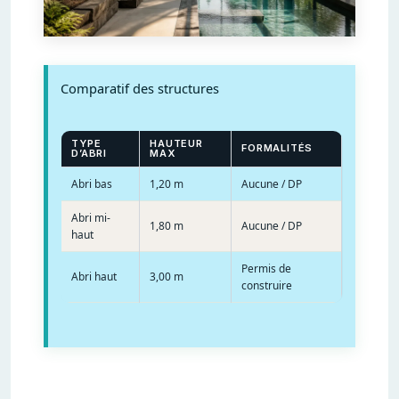
Comparatif des structures
TYPE
HAUTEUR
FORMALITÉS
D’ABRI
MAX
Abri bas
1,20 m
Aucune / DP
Abri mi-
1,80 m
Aucune / DP
haut
Permis de
Abri haut
3,00 m
construire