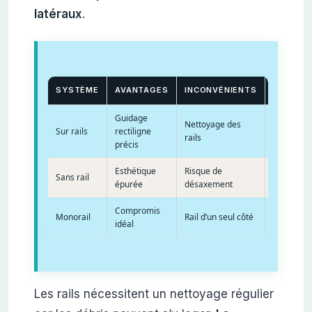
latéraux
.
USAGE
SYSTÈME
AVANTAGES
INCONVÉNIENTS
IDÉAL
Guidage
Grands
Nettoyage des
Sur rails
rectiligne
abris
rails
précis
lourds
Esthétique
Risque de
Plages
Sans rail
épurée
désaxement
dégagées
Compromis
Sols
Monorail
Rail d’un seul côté
idéal
irrégulier
Les rails nécessitent un nettoyage régulier