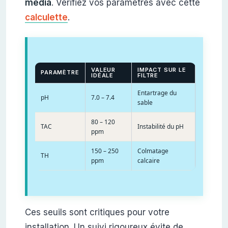
média
. Vérifiez vos paramètres avec cette
calculette
.
VALEUR
IMPACT SUR LE
PARAMÈTRE
IDÉALE
FILTRE
Entartrage du
pH
7.0 – 7.4
sable
80 – 120
TAC
Instabilité du pH
ppm
150 – 250
Colmatage
TH
ppm
calcaire
Ces seuils sont critiques pour votre
installation. Un suivi rigoureux évite de